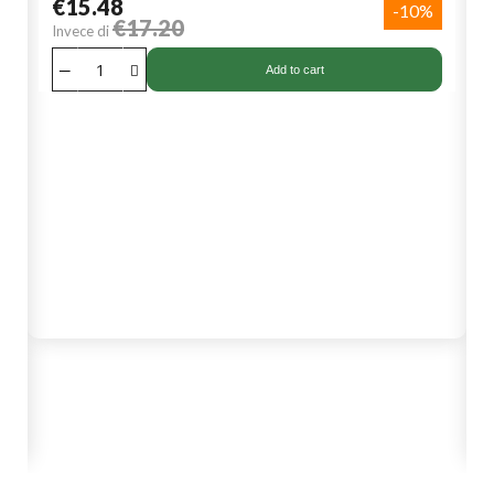
€15.48
-10%
€17.20
Invece di
Add to cart