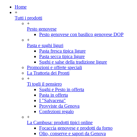
Home
+
Tutti i prodotti
+
Pesto genovese
Pesto genovese con basilico genovese DOP
+
Pasta e sughi liguri
Pasta fresca tipica ligure
Pasta secca tipica ligure
Sughi e salse della tradizione ligure
Promozioni e offerte speciali
La Trattoria dei Pronti
+
Ti togli il pensiero
Sughi e Pesto in offerta
Pasta in offerta
I "Salvacena"
Provviste da Genova
Confezioni regalo
+
La Cambusa: prodotti tipici online
Focaccia genovese e prodotti da forno
Olio, conserve e sapori da Genova