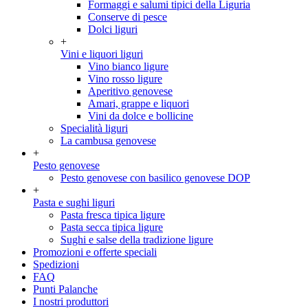
Formaggi e salumi tipici della Liguria
Conserve di pesce
Dolci liguri
+
Vini e liquori liguri
Vino bianco ligure
Vino rosso ligure
Aperitivo genovese
Amari, grappe e liquori
Vini da dolce e bollicine
Specialità liguri
La cambusa genovese
+
Pesto genovese
Pesto genovese con basilico genovese DOP
+
Pasta e sughi liguri
Pasta fresca tipica ligure
Pasta secca tipica ligure
Sughi e salse della tradizione ligure
Promozioni e offerte speciali
Spedizioni
FAQ
Punti Palanche
I nostri produttori