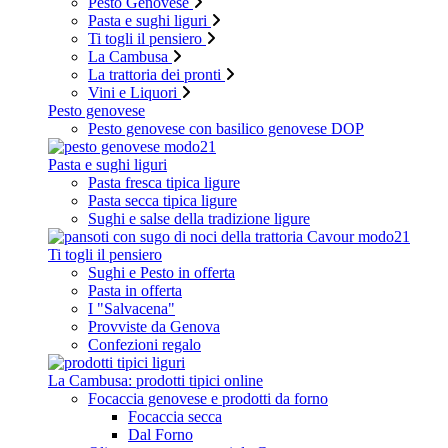
Pesto Genovese
Pasta e sughi liguri
Ti togli il pensiero
La Cambusa
La trattoria dei pronti
Vini e Liquori
Pesto genovese
Pesto genovese con basilico genovese DOP
Pasta e sughi liguri
Pasta fresca tipica ligure
Pasta secca tipica ligure
Sughi e salse della tradizione ligure
Ti togli il pensiero
Sughi e Pesto in offerta
Pasta in offerta
I "Salvacena"
Provviste da Genova
Confezioni regalo
La Cambusa: prodotti tipici online
Focaccia genovese e prodotti da forno
Focaccia secca
Dal Forno