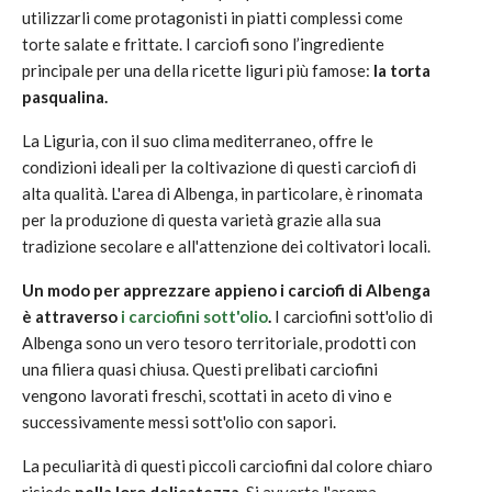
utilizzarli come protagonisti in piatti complessi come
torte salate e frittate. I carciofi sono l’ingrediente
principale per una della ricette liguri più famose:
la torta
pasqualina.
La Liguria, con il suo clima mediterraneo, offre le
condizioni ideali per la coltivazione di questi carciofi di
alta qualità. L'area di Albenga, in particolare, è rinomata
per la produzione di questa varietà grazie alla sua
tradizione secolare e all'attenzione dei coltivatori locali.
Un modo per apprezzare appieno i carciofi di Albenga
è attraverso
i carciofini sott'olio
.
I carciofini sott'olio di
Albenga sono un vero tesoro territoriale, prodotti con
una filiera quasi chiusa. Questi prelibati carciofini
vengono lavorati freschi, scottati in aceto di vino e
successivamente messi sott'olio con sapori.
La peculiarità di questi piccoli carciofini dal colore chiaro
risiede
nella loro delicatezza
. Si avverte l'aroma