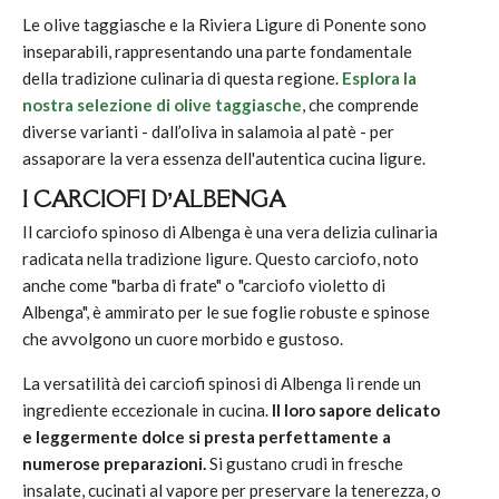
Le olive taggiasche e la Riviera Ligure di Ponente sono
inseparabili, rappresentando una parte fondamentale
della tradizione culinaria di questa regione.
Esplora la
nostra selezione di olive taggiasche
, che comprende
diverse varianti - dall’oliva in salamoia al patè - per
assaporare la vera essenza dell'autentica cucina ligure.
I CARCIOFI D’ALBENGA
Il carciofo spinoso di Albenga è una vera delizia culinaria
radicata nella tradizione ligure. Questo carciofo, noto
anche come "barba di frate" o "carciofo violetto di
Albenga", è ammirato per le sue foglie robuste e spinose
che avvolgono un cuore morbido e gustoso.
La versatilità dei carciofi spinosi di Albenga li rende un
ingrediente eccezionale in cucina.
Il loro sapore delicato
e leggermente dolce si presta perfettamente a
numerose preparazioni.
Si gustano crudi in fresche
insalate, cucinati al vapore per preservare la tenerezza, o