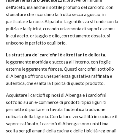
dell'aceto, ma anche il sottile profumo del carciofo, con
sfumature che ricordano la frutta secca a guscio, in
particolare la noce. Al palato, la gentilezza si fonde con la
pulizia e la tipicità, creando un'armonia di sapori e aromi
in cui aceto, ortaggio e olio, correttamente dosato, si
uniscono in perfetto equilibrio.
La struttura dei carciofini è altrettanto delicata
,
leggermente morbida e succosa all'interno, con foglie
esterne leggermente fibrose. Questi carciofini sott'olio
di Albenga offrono un'esperienza gustativa raffinata e
autentica, che esalta la tipicità di questo prodotto.
Acquistare i carciofi spinosi di Albenga e i carciofini
sott'olio su un e-commerce di prodotti tipici liguri ti
permette di portare in tavola l'autentica tradizione
culinaria della Liguria. Con la loro versatilità in cucina e il
sapore raffinato, i carciofi di Albenga sono un'ottima
scelta per gli amanti della cucina e delle tipicità regionali