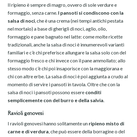
Il ripieno è sempre di magro, ovvero di sole verdure e
formaggio, senza carne.
I pansoti si condiscono con la
salsa di noci
, che è una crema (nei tempi antichi pestata
nel mortaio) a base di gherigli di noci, aglio, olio,
formaggio e pane bagnato nel latte: come molte ricette
tradizionali, anche la salsa di noci è innumerevoli varianti
familiari e c’è chi preferisce allungare la salsa solo con del
formaggio fresco e chi invece con il pane ammollato; allo
stesso modo c’è chi poi insaporisce con la maggiorana e
chi con altre erbe. La salsa di noci è poi aggiunta a crudo al
momento di servire i pansoti in tavola. Oltre che con la
salsa di noci i pansoti possono essere
conditi
semplicemente con del burro e della salvia
.
Ravioli genovesi
I ravioli genovesi hanno solitamente un
ripieno misto di
carne e di verdura
, che può essere della borragine o del