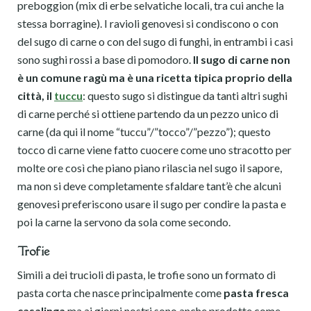
preboggion (mix di erbe selvatiche locali, tra cui anche la
stessa borragine). I ravioli genovesi si condiscono o con
del sugo di carne o con del sugo di funghi, in entrambi i casi
sono sughi rossi a base di pomodoro.
Il sugo di carne non
è un comune ragù ma è una ricetta tipica proprio della
città, il
tuccu
: questo sugo si distingue da tanti altri sughi
di carne perché si ottiene partendo da un pezzo unico di
carne (da qui il nome “tuccu”/”tocco”/”pezzo”); questo
tocco di carne viene fatto cuocere come uno stracotto per
molte ore così che piano piano rilascia nel sugo il sapore,
ma non si deve completamente sfaldare tant’è che alcuni
genovesi preferiscono usare il sugo per condire la pasta e
poi la carne la servono da sola come secondo.
Trofie
Simili a dei trucioli di pasta, le trofie sono un formato di
pasta corta che nasce principalmente come
pasta fresca
casalinga
ma ai giorni nostri sono anche prodotte come