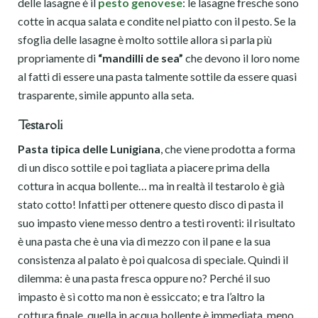
delle lasagne è il
pesto genovese
: le lasagne fresche sono
cotte in acqua salata e condite nel piatto con il pesto. Se la
sfoglia delle lasagne è molto sottile allora si parla più
propriamente di
“mandilli de sea”
che devono il loro nome
al fatti di essere una pasta talmente sottile da essere quasi
trasparente, simile appunto alla seta.
Testaroli
Pasta tipica delle Lunigiana
, che viene prodotta a forma
di un disco sottile e poi tagliata a piacere prima della
cottura in acqua bollente… ma in realtà il testarolo è già
stato cotto! Infatti per ottenere questo disco di pasta il
suo impasto viene messo dentro a testi roventi: il risultato
è una pasta che è una via di mezzo con il pane e la sua
consistenza al palato è poi qualcosa di speciale. Quindi il
dilemma: è una pasta fresca oppure no? Perché il suo
impasto è sì cotto ma non è essiccato; e tra l’altro la
cottura finale, quella in acqua bollente è immediata, meno