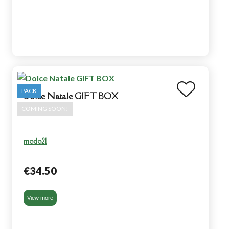
PACK
Dolce Natale GIFT BOX
COMING SOON!
modo21
€34.50
View more