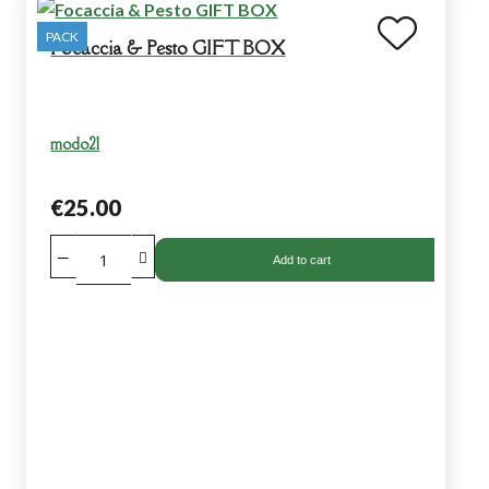
PACK
Focaccia & Pesto GIFT BOX
modo21
€25.00
Add to cart