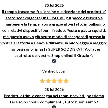
30 Jul 2026
Il tempo trascorso fra l’ordine e la ricezione dei prodotti e’
stato sconvolgente ( in POSITIVO)! Il pacco è riuscito a
mantenere la temperatura grazie al perfetto imballaggio
con relativi dispositivi per il freddo. Pesto e pasta squisiti,
ma questo avevo già avuto modo di assaporarli presso la
vostra Trattoria a Genova durante un mio viaggio a maggio!
In sintesi sono rimasta SUPER SODDISFATTA di aver
usufruito del vostro Shop online!!! Grazie ☺️
Verified buyer
28 Jul 2026
Prodotti ottimi e consegna nei tempi previsti , possiamo
fare solo i nostri complimenti , tutto buonissimo !