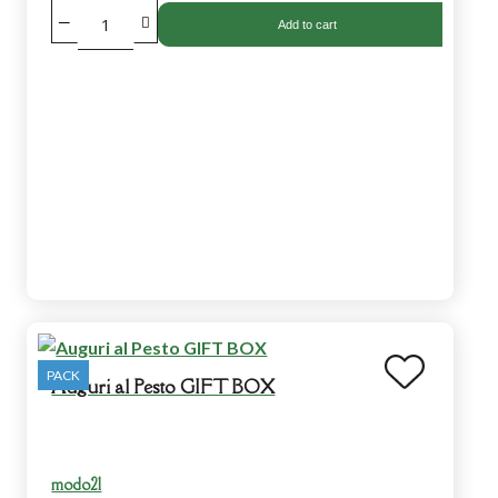
Add to cart
PACK
Auguri al Pesto GIFT BOX
modo21