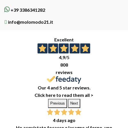
+39 3386341282
info@molomodo21.it
Excellent
4,9
/5
808
reviews
Our 4 and 5 star reviews.
Click here to read them all >
Previous
Next
4 days ago
Ho acquistato focacce e lasagne al forno ,uno