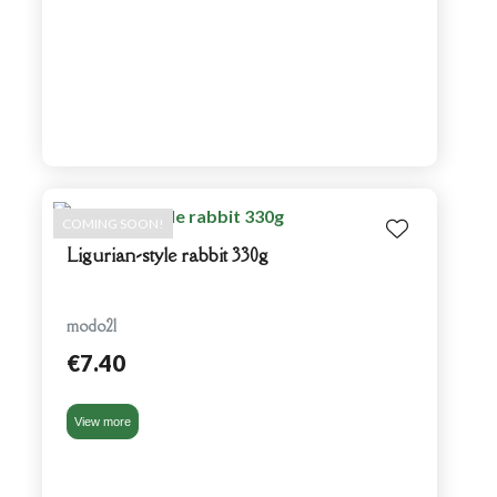
COMING SOON!
Ligurian-style rabbit 330g
modo21
€7.40
View more