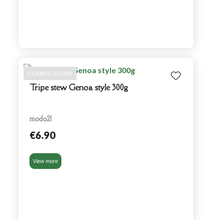
COMING SOON!
Tripe stew Genoa style 300g
modo21
€6.90
View more