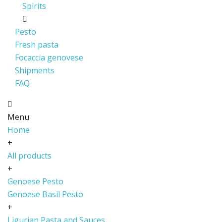
Spirits
Pesto
Fresh pasta
Focaccia genovese
Shipments
FAQ
Menu
Home
+
All products
+
Genoese Pesto
Genoese Basil Pesto
+
Ligurian Pasta and Sauces