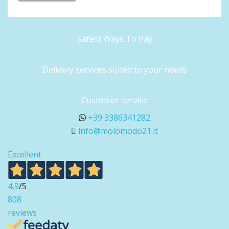
Safest Ways To Pay
Delivery services suited to your needs
Customer service
+39 3386341282
info@molomodo21.it
Excellent
4,9
/5
808
reviews