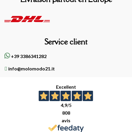
Service client
+39 3386341282
info@molomodo21.it
Excellent
4,9
/5
808
avis