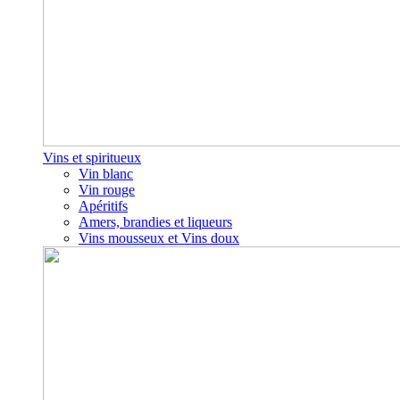
Vins et spiritueux
Vin blanc
Vin rouge
Apéritifs
Amers, brandies et liqueurs
Vins mousseux et Vins doux