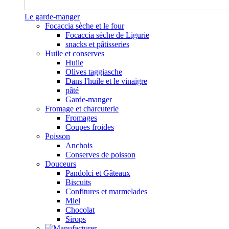
Le garde-manger
Focaccia sèche et le four
Focaccia sèche de Ligurie
snacks et pâtisseries
Huile et conserves
Huile
Olives taggiasche
Dans l'huile et le vinaigre
pâté
Garde-manger
Fromage et charcuterie
Fromages
Coupes froides
Poisson
Anchois
Conserves de poisson
Douceurs
Pandolci et Gâteaux
Biscuits
Confitures et marmelades
Miel
Chocolat
Sirops