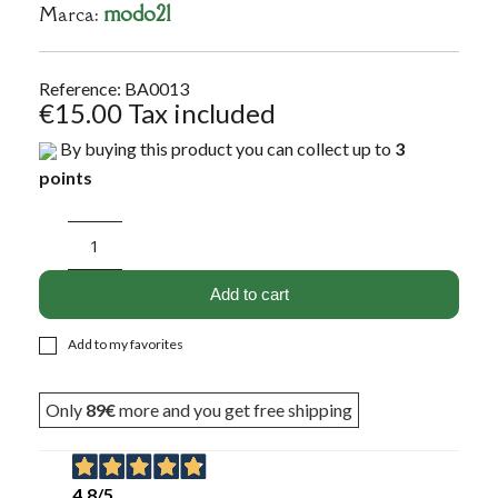
modo21
Marca:
Reference: BA0013
€15.00
Tax included
By buying this product you can collect up to
3
points
Add to cart
Add to my favorites
Only
89€
more and you get free shipping
4,8
/5