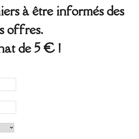
ers à être informés des
s offres.
at de 5 € !