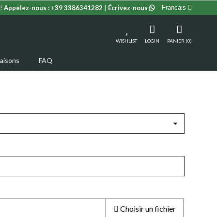
!
Appelez-nous :
+39 3386341282
|
Écrivez-nous
Francais
WISHLIST
LOGIN
PANIER (0)
raisons
FAQ
Choisir un fichier