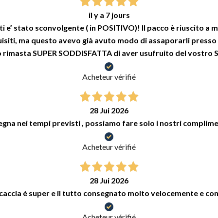
il y a 7 jours
tti e’ stato sconvolgente ( in POSITIVO)! Il pacco è riuscito 
squisiti, ma questo avevo già avuto modo di assaporarli press
no rimasta SUPER SODDISFATTA di aver usufruito del vostro Sh
Acheteur vérifié
28 Jui 2026
gna nei tempi previsti , possiamo fare solo i nostri complime
Acheteur vérifié
28 Jui 2026
caccia è super e il tutto consegnato molto velocemente e con
Acheteur vérifié