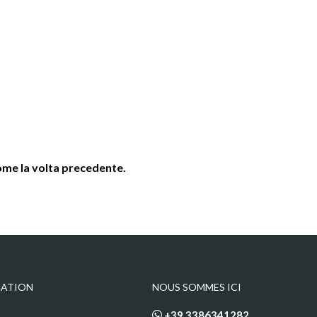
come la volta precedente.
MATION
NOUS SOMMES ICI
+39 3386341282