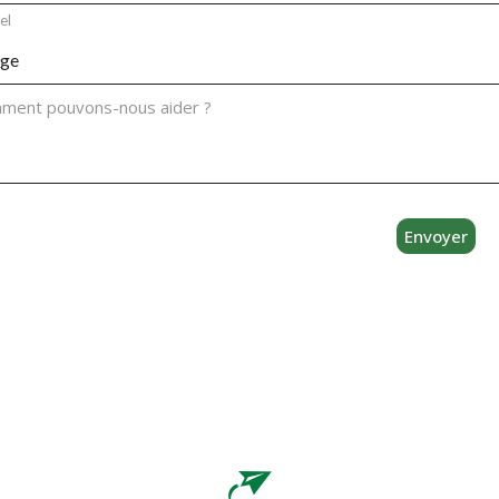
el
ge