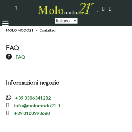
MOLO MODO21
Contattaci
FAQ
FAQ
Informazioni negozio
+39 3386341282
info@molomodo21.it
+39 0100993680