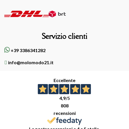
Servizio clienti
+39 3386341282
info@molomodo21.it
Eccellente
4,9
/5
808
recensioni
Le nostre recensioni a 4 e 5 stelle.