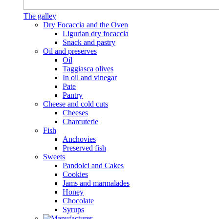
The galley
Dry Focaccia and the Oven
Ligurian dry focaccia
Snack and pastry
Oil and preserves
Oil
Taggiasca olives
In oil and vinegar
Pate
Pantry
Cheese and cold cuts
Cheeses
Charcuterie
Fish
Anchovies
Preserved fish
Sweets
Pandolci and Cakes
Cookies
Jams and marmalades
Honey
Chocolate
Syrups