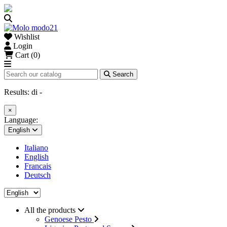
Wishlist
Login
Cart (0)
Search
Results:
di
-
×
Language:
English
Italiano
English
Francais
Deutsch
All the products
Genoese Pesto