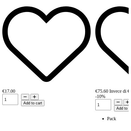
€17.00
€75.60
Invece di
€
-10%
Add to cart
Add to c
Pack