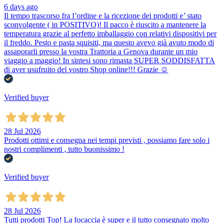
6 days ago
Il tempo trascorso fra l’ordine e la ricezione dei prodotti e’ stato
sconvolgente ( in POSITIVO)! Il pacco è riuscito a mantenere la
temperatura grazie al perfetto imballaggio con relativi dispositivi per
il freddo. Pesto e pasta squisiti, ma questo avevo già avuto modo di
assaporarli presso la vostra Trattoria a Genova durante un mio
viaggio a maggio! In sintesi sono rimasta SUPER SODDISFATTA
di aver usufruito del vostro Shop online!!! Grazie ☺️
Verified buyer
28 Jul 2026
Prodotti ottimi e consegna nei tempi previsti , possiamo fare solo i
nostri complimenti , tutto buonissimo !
Verified buyer
28 Jul 2026
Tutti prodotti Top! La focaccia è super e il tutto consegnato molto