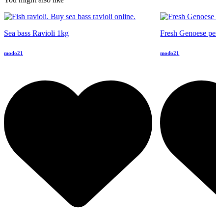
Sea bass Ravioli 1kg
Fresh Genoese pest
modo21
modo21