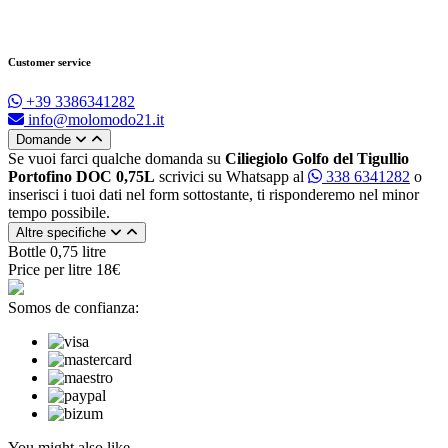
Customer service
+39 3386341282
info@molomodo21.it
Domande
Se vuoi farci qualche domanda su
Ciliegiolo Golfo del Tigullio
Portofino DOC 0,75L
scrivici su Whatsapp al
338 6341282
o
inserisci i tuoi dati nel form sottostante, ti risponderemo nel minor
tempo possibile.
Altre specifiche
Bottle
0,75 litre
Price per litre
18€
Somos de confianza:
You might also like