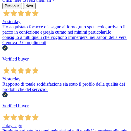
Click here to read them all >
Previous
Next
Yesterday
Ho acquistato focacce e lasagne al forno ,uno spettacolo, arrivato il
pacco in confezione egregia curato nei minimi particolari.lo
consiglio a tutti quelli che vogliono immergersi nei sapori della vera
Genova !! Complimenti
Verified buyer
Yesterday
Rapporto di totale soddisfazione sia sotto il profilo della qualità dei
prodotti che del servizio.
Verified buyer
2 days ago
Prodotto arrivato in tempi velocissimi e di qualità’ superiore alle mie