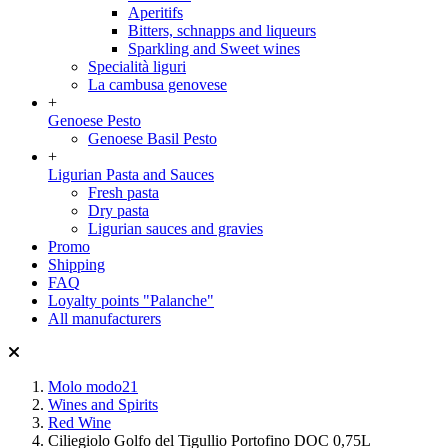
Aperitifs
Bitters, schnapps and liqueurs
Sparkling and Sweet wines
Specialità liguri
La cambusa genovese
+
Genoese Pesto
Genoese Basil Pesto
+
Ligurian Pasta and Sauces
Fresh pasta
Dry pasta
Ligurian sauces and gravies
Promo
Shipping
FAQ
Loyalty points "Palanche"
All manufacturers
Molo modo21
Wines and Spirits
Red Wine
Ciliegiolo Golfo del Tigullio Portofino DOC 0,75L