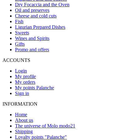
Dry Focaccia and the Oven
Oil and preserves
Cheese and cold cuts
Fish
Ligurian Prepared Dishes
Sweets
Wines and Spirits
Gifts
Promo and offers
ACCOUNTS
Login
My profile
My orders
My points Palanche
Sign in
INFORMATION
Home
About us
The universe of Molo modo21
Shipping
Loyalty points "Palanche"