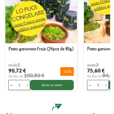
Pesto genovese frais (24pcs de 80g)
Pesto genovese
modo21
modo21
90,72 €
75,60 €
-10%
100,80 €
84,0
Au lieu de
Au lieu de
Ajouter au panier