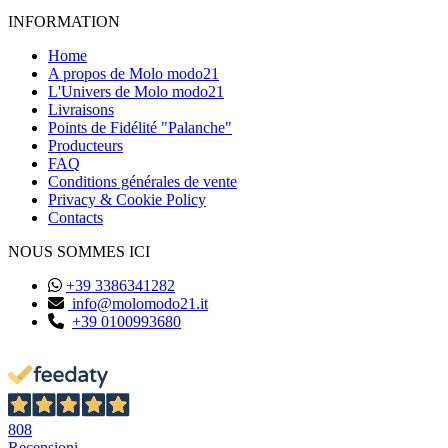
INFORMATION
Home
A propos de Molo modo21
L'Univers de Molo modo21
Livraisons
Points de Fidélité "Palanche"
Producteurs
FAQ
Conditions générales de vente
Privacy & Cookie Policy
Contacts
NOUS SOMMES ICI
+39 3386341282
info@molomodo21.it
+39 0100993680
808
Recensioni