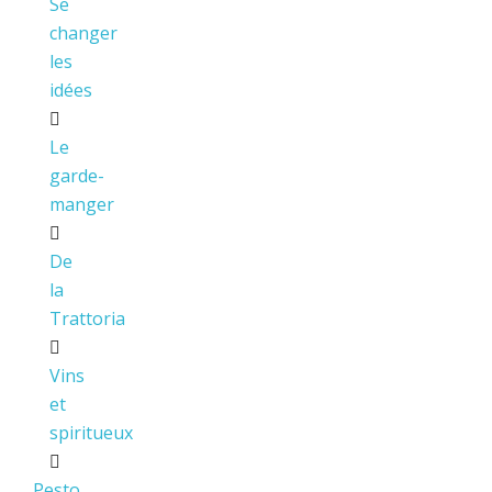
Se
changer
les
idées
Le
garde-
manger
De
la
Trattoria
Vins
et
spiritueux
Pesto