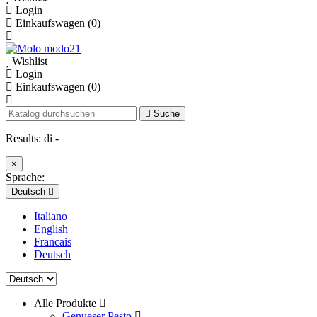
Login
Einkaufswagen (0)
Wishlist
Login
Einkaufswagen (0)
Suche
Results:
di
-
×
Sprache:
Deutsch
Italiano
English
Francais
Deutsch
Alle Produkte
Genueser Pesto