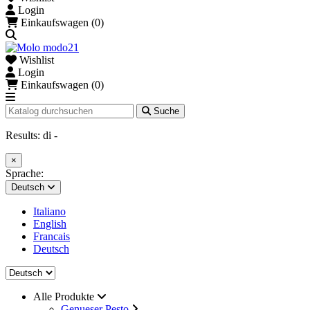
Login
Einkaufswagen (0)
Wishlist
Login
Einkaufswagen (0)
Suche
Results:
di
-
×
Sprache:
Deutsch
Italiano
English
Francais
Deutsch
Alle Produkte
Genueser Pesto