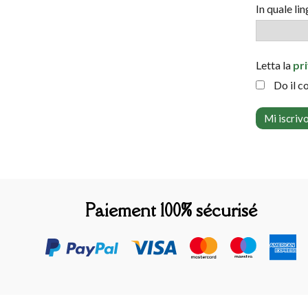
In quale li
Letta la
pr
Do il c
Paiement 100% sécurisé