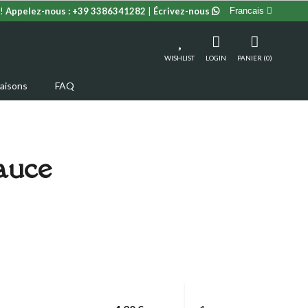
!
Appelez-nous :
+39 3386341282
|
Écrivez-nous
Francais
WISHLIST
LOGIN
PANIER (0)
raisons
FAQ
Sauce