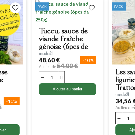
PACK
PACK
Tuccu, sauce de
viande fraîche
génoise (6pcs de
250g)
modo21
48,60 €
-10%
54,00 €
Au lieu de
ese
Les sa
de
liguri
Tratto
Ajouter au panier
modo21
34,56 
-10%
€
Au lieu de
nier
Ajo