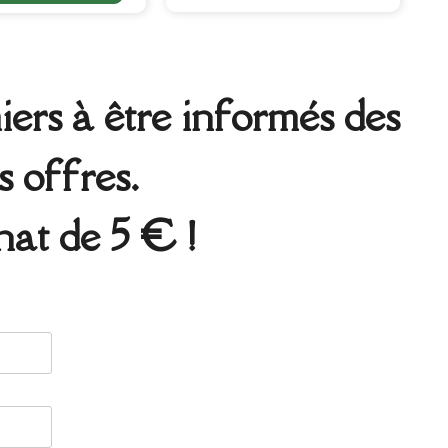
ers à être informés des
s offres.
at de 5 € !