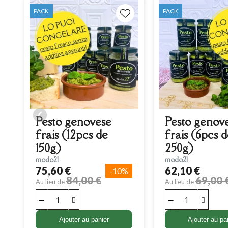
PACK
PACK
Pesto genovese
Pesto genov
frais (12pcs de
frais (6pcs 
150g)
250g)
modo21
modo21
75,60 €
62,10 €
-10%
84,00 €
69,00 
Au lieu de
Au lieu de
Ajouter au panier
Ajouter au pa