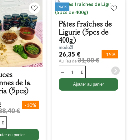
PACK
P
Pâtes fraîches de
Ligurie (5pcs de
400g)
modo21
26,35 €
-15%
31,00 €
Au lieu de
uces
ennes de la
Ajouter au panier
ria (5pcs)
€
-10%
38,40 €
A
uter au panier