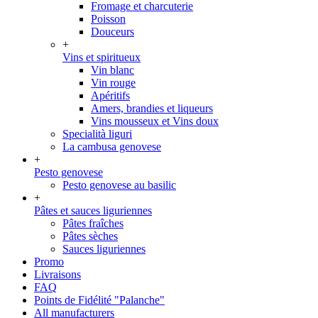
Fromage et charcuterie
Poisson
Douceurs
+
Vins et spiritueux
Vin blanc
Vin rouge
Apéritifs
Amers, brandies et liqueurs
Vins mousseux et Vins doux
Specialità liguri
La cambusa genovese
+
Pesto genovese
Pesto genovese au basilic
+
Pâtes et sauces liguriennes
Pâtes fraîches
Pâtes sèches
Sauces liguriennes
Promo
Livraisons
FAQ
Points de Fidélité "Palanche"
All manufacturers