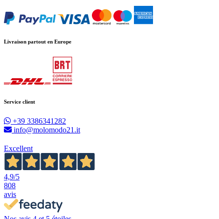
Livraison partout en Europe
Service client
+39 3386341282
info@molomodo21.it
Excellent
4,9
/5
808
avis
Nos avis 4 et 5 étoiles.