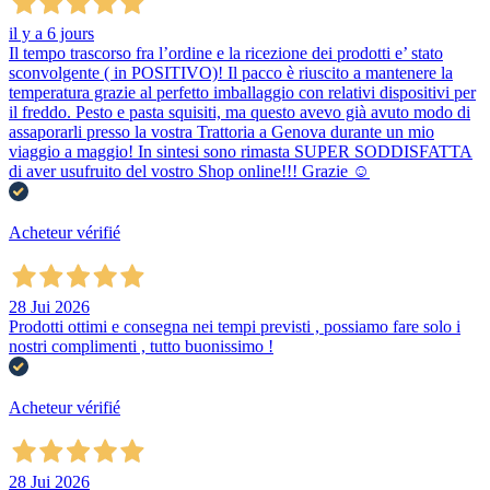
il y a 6 jours
Il tempo trascorso fra l’ordine e la ricezione dei prodotti e’ stato
sconvolgente ( in POSITIVO)! Il pacco è riuscito a mantenere la
temperatura grazie al perfetto imballaggio con relativi dispositivi per
il freddo. Pesto e pasta squisiti, ma questo avevo già avuto modo di
assaporarli presso la vostra Trattoria a Genova durante un mio
viaggio a maggio! In sintesi sono rimasta SUPER SODDISFATTA
di aver usufruito del vostro Shop online!!! Grazie ☺️
Acheteur vérifié
28 Jui 2026
Prodotti ottimi e consegna nei tempi previsti , possiamo fare solo i
nostri complimenti , tutto buonissimo !
Acheteur vérifié
28 Jui 2026