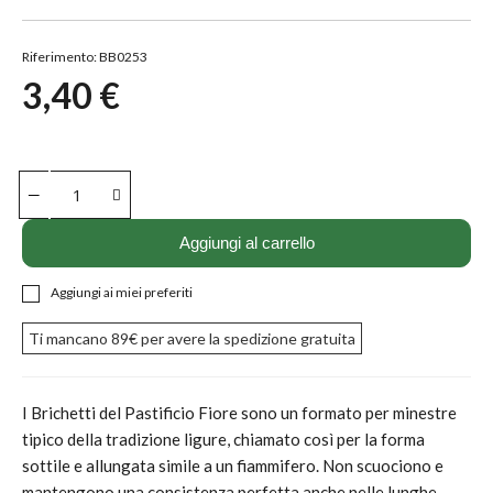
Riferimento: BB0253
3,40 €
Aggiungi al carrello
Aggiungi ai miei preferiti
Ti mancano
89€
per avere la spedizione gratuita
I Brichetti del Pastificio Fiore sono un formato per minestre
tipico della tradizione ligure, chiamato così per la forma
sottile e allungata simile a un fiammifero. Non scuociono e
mantengono una consistenza perfetta anche nelle lunghe