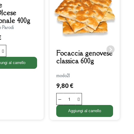
e
lcese
ionale 400g
o Parodi
€
Focaccia genovese
classica 600g
ungi al carrello
modo21
9,80 €
Aggiungi al carrello