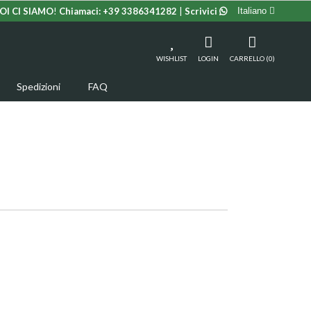
OI CI SIAMO
!
Chiamaci:
+39 3386341282
|
Scrivici
Italiano
WISHLIST
LOGIN
CARRELLO (0)
Spedizioni
FAQ