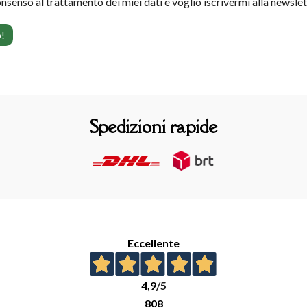
onsenso al trattamento dei miei dati e voglio iscrivermi alla newsle
Spedizioni rapide
Eccellente
4,9
/5
808