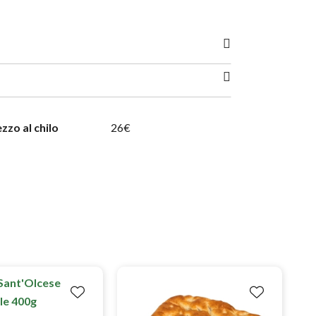
zzo al chilo
26€
I