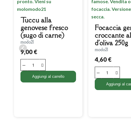
Tuccu alla
genovese fresco
Focaccia ge
(sugo di carne)
croccante all
250g
d'oliva 250g
modo21
modo21
9,00 €
4,60 €
Aggiungi al carrello
Aggiungi al car