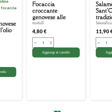
Focaccia
Salam
croccante
Sant'O
genovese alle
tradiz
novese
cipolle 250g
modo21
Salumifici
'olio
4,80 €
11,90 
Aggiungi al carrello
Aggi
rello