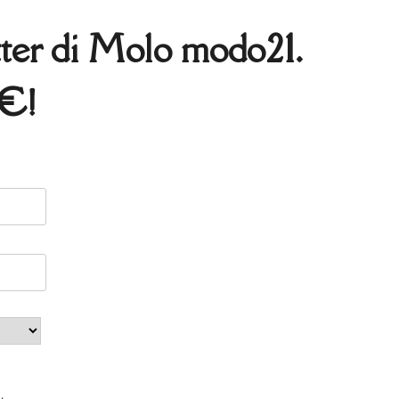
etter di Molo modo21.
5€!