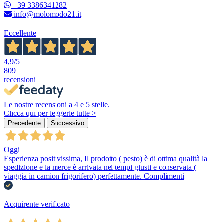
+39 3386341282
info@molomodo21.it
Eccellente
4,9
/5
809
recensioni
Le nostre recensioni a 4 e 5 stelle.
Clicca qui per leggerle tutte >
Precedente
Successivo
Oggi
Esperienza positivissima, Il prodotto ( pesto) è di ottima qualità la
spedizione e la merce è arrivata nei tempi giusti e conservata (
viaggia in camion frigorifero) perfettamente. Complimenti
Acquirente verificato