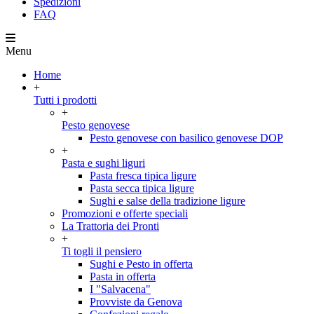
Spedizioni
FAQ
Menu
Home
+
Tutti i prodotti
+
Pesto genovese
Pesto genovese con basilico genovese DOP
+
Pasta e sughi liguri
Pasta fresca tipica ligure
Pasta secca tipica ligure
Sughi e salse della tradizione ligure
Promozioni e offerte speciali
La Trattoria dei Pronti
+
Ti togli il pensiero
Sughi e Pesto in offerta
Pasta in offerta
I "Salvacena"
Provviste da Genova