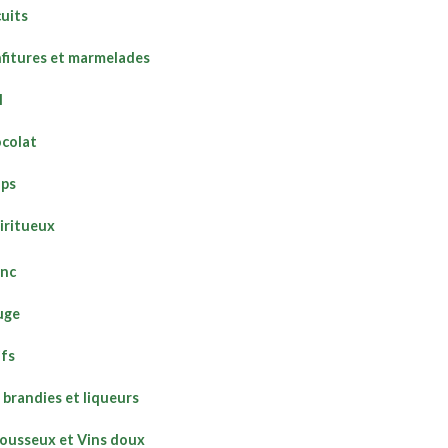
cuits
fitures et marmelades
l
colat
ops
piritueux
anc
uge
ifs
 brandies et liqueurs
ousseux et Vins doux