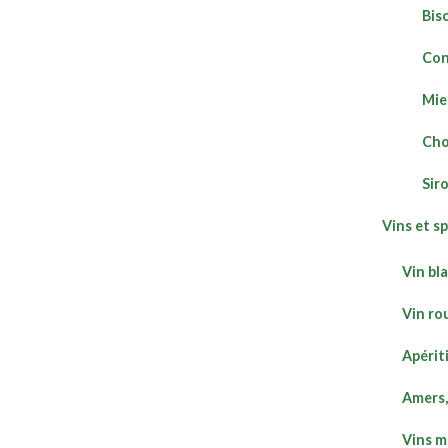
Bis
Con
Mie
Cho
Sir
Vins et s
Vin bl
Vin ro
Apérit
Amers,
Vins m