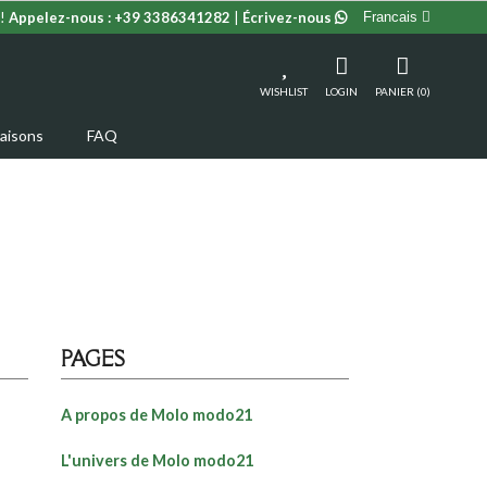
!
Appelez-nous :
+39 3386341282
|
Écrivez-nous
Francais
WISHLIST
LOGIN
PANIER (0)
raisons
FAQ
PAGES
A propos de Molo modo21
L'univers de Molo modo21