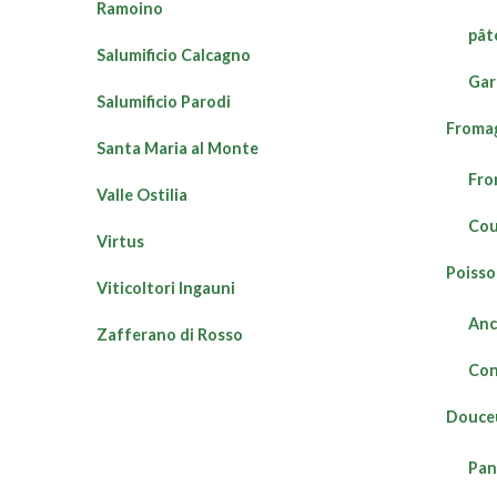
Ramoino
pât
Salumificio Calcagno
Gar
Salumificio Parodi
Fromag
Santa Maria al Monte
Fro
Valle Ostilia
Cou
Virtus
Poiss
Viticoltori Ingauni
Anc
Zafferano di Rosso
Con
Douce
Pan