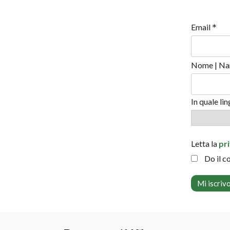
*
Email
Nome | Na
In quale li
Letta la
pr
Do il c