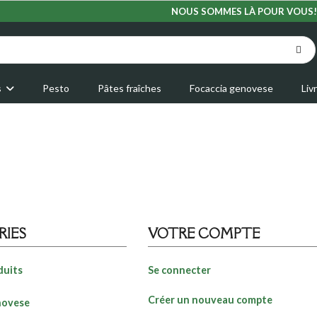
NOUS SOMMES LÀ POUR VOUS!
s
Pesto
Pâtes fraîches
Focaccia genovese
Liv
RIES
VOTRE COMPTE
duits
Se connecter
Créer un nouveau compte
novese