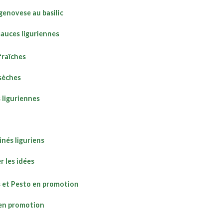
genovese au basilic
sauces liguriennes
fraîches
sèches
 liguriennes
inés liguriens
r les idées
 et Pesto en promotion
en promotion