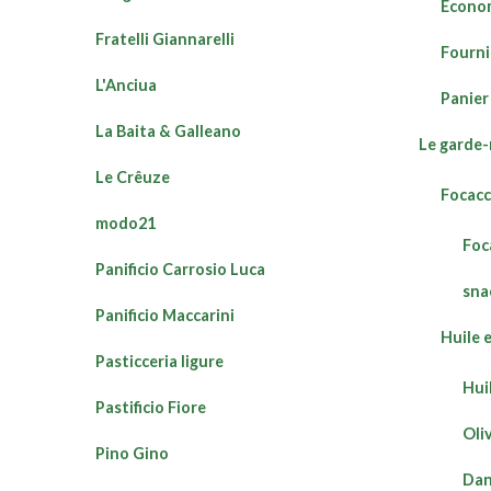
Économ
Fratelli Giannarelli
Fourni
L'Anciua
Panier
La Baita & Galleano
Le garde
Le Crêuze
Focacc
modo21
Foc
Panificio Carrosio Luca
sna
Panificio Maccarini
Huile 
Pasticceria ligure
Hui
Pastificio Fiore
Oli
Pino Gino
Dans