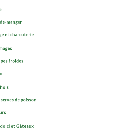
é
de-manger
e et charcuterie
mages
pes froides
on
hois
serves de poisson
urs
dolci et Gâteaux